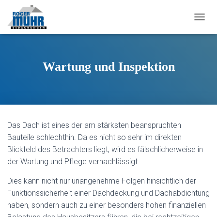
N
A
V
I
G
Wartung und Inspektion
A
T
I
O
N
U
Das Dach ist eines der am stärksten beanspruchten
M
S
Bauteile schlechthin. Da es nicht so sehr im direkten
C
Blickfeld des Betrachters liegt, wird es fälschlicherweise in
H
der Wartung und Pflege vernachlässigt.
A
L
Dies kann nicht nur unangenehme Folgen hinsichtlich der
T
E
Funktionssicherheit einer Dachdeckung und Dachabdichtung
N
haben, sondern auch zu einer besonders hohen finanziellen